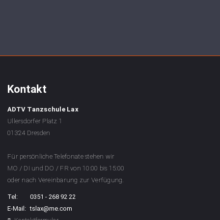
wenn der Kurs begonnen wurde. In
Ausnahmefällen, z.B. Krankheit, kann eine
anteilige Erstattung der nicht besuchen
Kursstunden in Form eines Gutscheins
erfolgen. Dieser ist dann auch übertragbar und
anrechenbar auf alle unsere Tanzangebote.
Kontakt
ADTV Tanzschule Lax
Ullersdorfer Platz 1
01324 Dresden
Für persönliche Telefonate stehen wir
MO / DI und DO / FR von 10:00 bis 15:00
oder nach Vereinbarung zur Verfügung.
Tel:
0351 - 268 92 22
E-Mail:
tslax@me.com