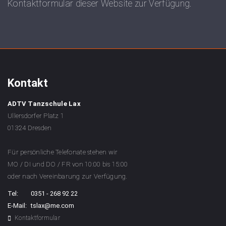
Kontaktformular dieser Website zur Verfügung.
Kontakt
ADTV Tanzschule Lax
Ullersdorfer Platz 1
01324 Dresden
Für persönliche Telefonate stehen wir
MO / DI und DO / FR von 10:00 bis 15:00
oder nach Vereinbarung zur Verfügung.
Tel:
0351 - 268 92 22
E-Mail:
tslax@me.com
Kontaktformular