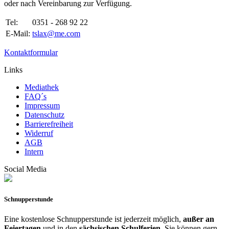
oder nach Vereinbarung zur Verfügung.
Tel:
0351 - 268 92 22
E-Mail:
tslax@me.com
Kontaktformular
Links
Mediathek
FAQ´s
Impressum
Datenschutz
Barrierefreiheit
Widerruf
AGB
Intern
Social Media
Schnupperstunde
Eine kostenlose Schnupperstunde ist jederzeit möglich,
außer an
Feiertagen
und in den
sächsischen Schulferien
. Sie können gern