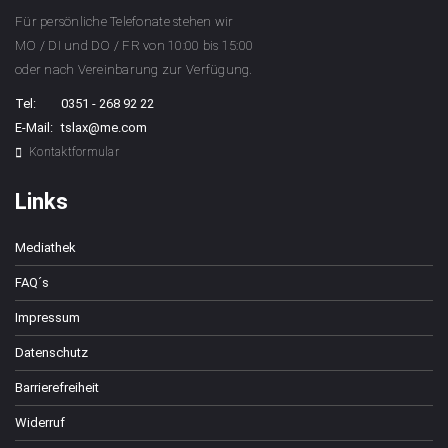
Für persönliche Telefonate stehen wir
MO / DI und DO / FR von 10:00 bis 15:00
oder nach Vereinbarung zur Verfügung.
Tel:
0351 - 268 92 22
E-Mail:
tslax@me.com
Kontaktformular
Links
Mediathek
FAQ´s
Impressum
Datenschutz
Barrierefreiheit
Widerruf