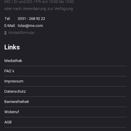
MO / DI und DO / FR von 10:00 bis 15:00
oder nach Vereinbarung zur Verfügung.
Tel:
0351 - 268 92 22
E-Mail:
tslax@me.com
Kontaktformular
Links
Mediathek
FAQ´s
Impressum
Datenschutz
Barrierefreiheit
Widerruf
AGB